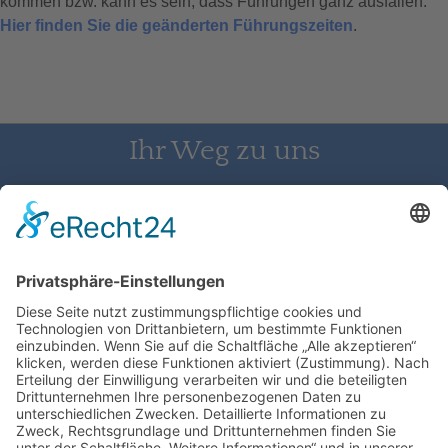
kommen bzw. kann es sein, dass Führungen ganz ausfallen.
Hier finden Sie die geänderten Führungszeiten
.
Ihr Weg zu uns
Schloss Bürgeln, 79418 Schliengen | Telefon: 07626/237 | E-
Mail: direktion@schlossbuergeln.de
Wir benötigen Ihre Zustimmung, um
den Google Maps-Service zu laden!
Wir verwenden einen Service eines
Drittanbieters, um Karteninhalte einzubetten.
Dieser Service kann Daten zu Ihren Aktivitäten
sammeln. Bitte lesen Sie die Details durch und