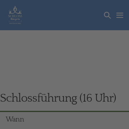
Zum
Inhalt
Suche-
springen
Me
Schalter
Sch
Schlossführung (16 Uhr)
Wann