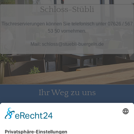
Schloss-Stübli
Tischreservierungen können Sie telefonisch unter 07626 / 567
53 50 vornehmen.
Mail: schloss@stuebli-buergeln.de
Ihr Weg zu uns
Schloss Bürgeln, 79418 Schliengen | Telefon: 07626/237 | E-
Mail: direktion@schlossbuergeln.de