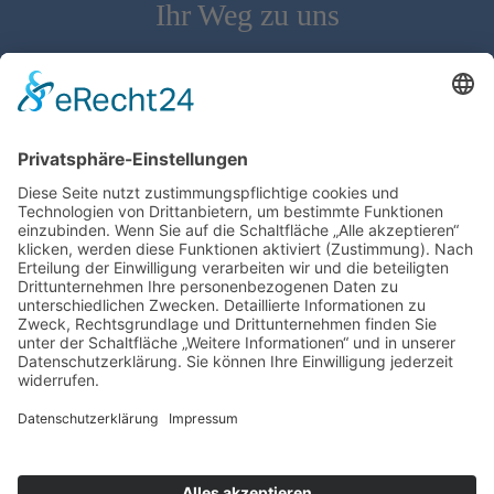
Ihr Weg zu uns
Schloss Bürgeln, 79418 Schliengen | Telefon: 07626/237 | E-
Mail: direktion@schlossbuergeln.de
Wir benötigen Ihre Zustimmung, um den
Google Maps-Service zu laden!
Wir verwenden einen Service eines
Drittanbieters, um Karteninhalte einzubetten.
Dieser Service kann Daten zu Ihren Aktivitäten
sammeln. Bitte lesen Sie die Details durch und
stimmen Sie der Nutzung des Service zu, um
diese Karte anzuzeigen.
Mehr Informationen
Akzeptieren