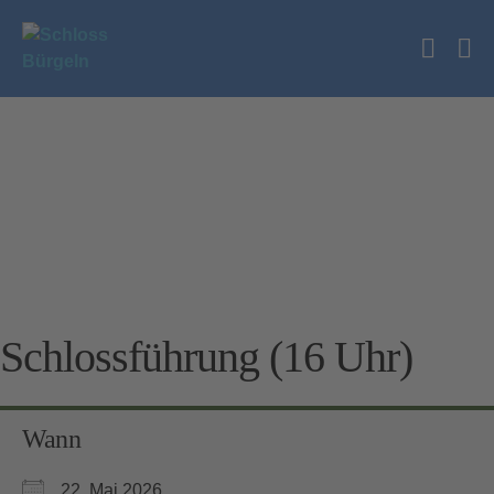
Zum
Inhalt
Suche
springen
Me
Schalt
Sc
Schlossführung (16 Uhr)
Wann
22. Mai 2026