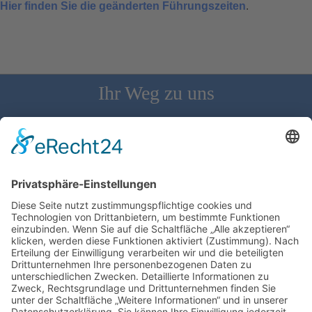
Hier finden Sie die geänderten Führungszeiten
.
Ihr Weg zu uns
Schloss Bürgeln, 79418 Schliengen | Telefon: 07626/237 | E-
Mail: direktion@schlossbuergeln.de
Wir benötigen Ihre Zustimmung, um den
Google Maps-Service zu laden!
Wir verwenden einen Service eines
Drittanbieters, um Karteninhalte einzubetten.
Dieser Service kann Daten zu Ihren Aktivitäten
sammeln. Bitte lesen Sie die Details durch und
stimmen Sie der Nutzung des Service zu, um