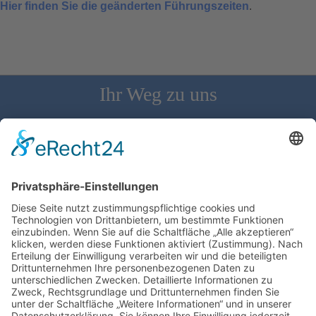
Hier finden Sie die geänderten Führungszeiten
.
Ihr Weg zu uns
Schloss Bürgeln, 79418 Schliengen | Telefon: 07626/237 | E-
Mail: direktion@schlossbuergeln.de
Wir benötigen Ihre Zustimmung, um den
Google Maps-Service zu laden!
Wir verwenden einen Service eines
Drittanbieters, um Karteninhalte einzubetten.
Dieser Service kann Daten zu Ihren Aktivitäten
sammeln. Bitte lesen Sie die Details durch und
stimmen Sie der Nutzung des Service zu, um