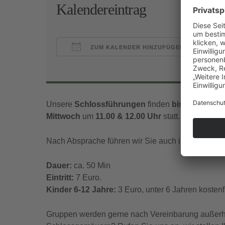
Kalendereintrag
ZUM KALENDER HINZUFÜGEN
ICS herunterladen
Goo
Unsere
Schlossführungen
finden
bis Mitte Nov
Mittwoch
um
11.00 & 12.00 Uhr
statt.
Nach Absprache führen wir Sie auch in englischer
Dauer:
ca. 50 Min
Eintritt:
7 Euro.
Kinder 6-12 Jahre:
3 Euro, unter 6 Jahren kostenfr
Gruppen werden gerne nach Vereinbarung außerhal