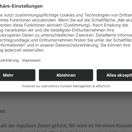
gle Kalender
iCalendar
ember Dienstag, Donnerstag, Freitag, Samstag, Sonntag um 1
 und französischer Sprache.
ei.
b der regulären Zeiten geführt. Wir wäre es mit einem Klasse