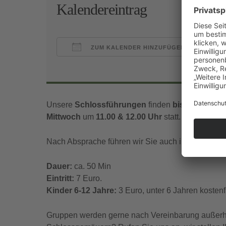
Kalendereintrag
ZUM KALENDER HINZUFÜGEN
ICS herunterladen
Goo
Unsere
Schlossführungen
finden
bis Mitte Nov
Mittwoch
um
11.00 & 12.00 Uhr
statt.
Nach Absprache führen wir Sie auch in englischer
Dauer:
ca. 50 Min
Eintritt:
7 Euro.
Kinder 6-12 Jahre:
3 Euro, unter 6 Jahren kostenfr
Gruppen werden gerne nach Vereinbarung außerhal