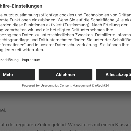
gle Kalender
iCalendar
ember Dienstag, Donnerstag, Freitag, Samstag, Sonntag um 1
 und französischer Sprache.
ei.
b der regulären Zeiten geführt. Wir wäre es mit einem Klasse