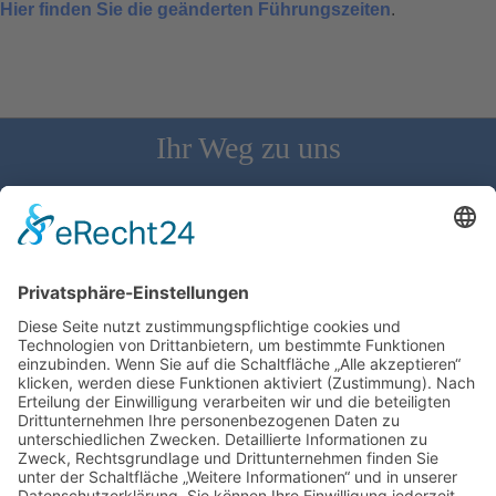
Hier finden Sie die geänderten Führungszeiten
.
Ihr Weg zu uns
Schloss Bürgeln, 79418 Schliengen | Telefon: 07626/237 | E-
Mail: direktion@schlossbuergeln.de
Wir benötigen Ihre Zustimmung, um den
Google Maps-Service zu laden!
Wir verwenden einen Service eines
Drittanbieters, um Karteninhalte einzubetten.
Dieser Service kann Daten zu Ihren Aktivitäten
sammeln. Bitte lesen Sie die Details durch und
stimmen Sie der Nutzung des Service zu, um