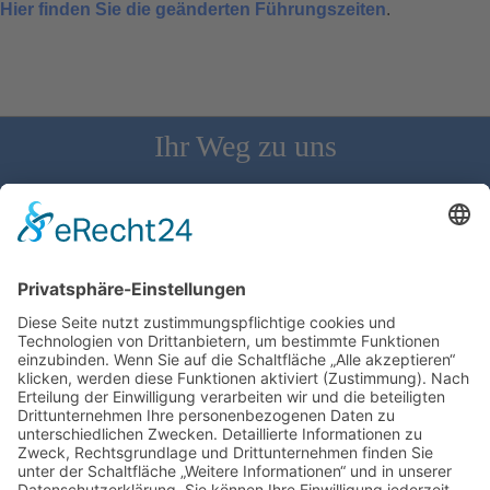
Hier finden Sie die geänderten Führungszeiten
.
Ihr Weg zu uns
Schloss Bürgeln, 79418 Schliengen | Telefon: 07626/237 | E-
Mail: direktion@schlossbuergeln.de
Wir benötigen Ihre Zustimmung, um den
Google Maps-Service zu laden!
Wir verwenden einen Service eines
Drittanbieters, um Karteninhalte einzubetten.
Dieser Service kann Daten zu Ihren Aktivitäten
sammeln. Bitte lesen Sie die Details durch und
stimmen Sie der Nutzung des Service zu, um