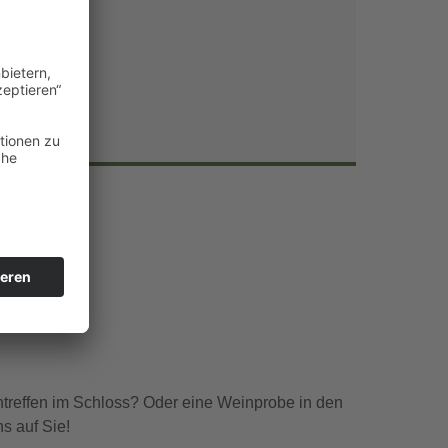
Office 365
Outlook Live
ntreffen im Schloss? Oder eine Weinprobe in den
s auf Sie!