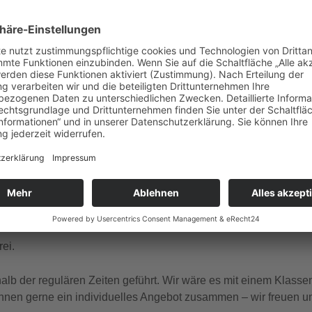
gle Kalender
iCalendar
ember Samstag & Sonntag um 14.00, 15.00 & 16.00 Uhr
statt.
 und französischer Sprache.
ei.
b der regulären Zeiten geführt. Wir wäre es mit einem Klasse
hnen gerne ein individuelles Angebot zusammen – wir freuen un