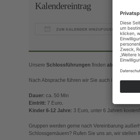
Kalendereintrag
ZUM KALENDER HINZUFÜGEN
ICS herunterladen
Goo
Unsere
Schlossführungen
finden
ab Mitte Nov
Nach Absprache führen wir Sie auch in englischer
Dauer:
ca. 50 Min
Eintritt:
7 Euro.
Kinder 6-12 Jahre:
3 Euro, unter 6 Jahren kostenfr
Gruppen werden gerne nach Vereinbarung außerhal
Schlossgemäuern? Rufen Sie uns an, wir stellen I