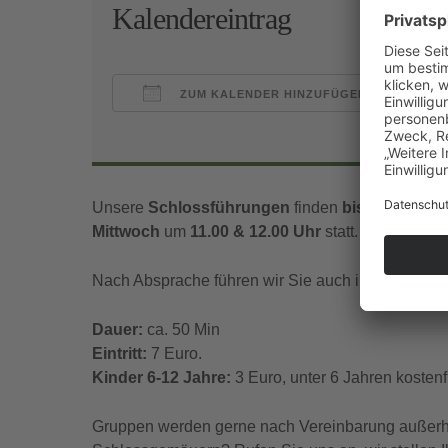
Kalendereintrag
ZUM KALENDER HINZUFÜGEN
ICS herunterladen
Goo
Unsere
Schlossführungen
finden
bis Mitte Nov
Mittwoch
um
11.00 & 12.00 Uhr
statt.
Nach Absprache führen wir Sie auch in englischer
Dauer:
ca. 50 Min
Eintritt:
7 Euro.
Kinder 6-12 Jahre:
3 Euro, unter 6 Jahren kostenfr
Gruppen werden gerne nach Vereinbarung außerhal