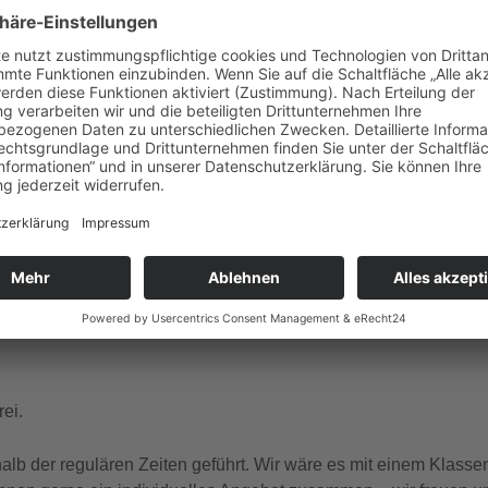
gle Kalender
iCalendar
ember Dienstag, Donnerstag, Freitag, Samstag, Sonntag um 1
 und französischer Sprache.
ei.
b der regulären Zeiten geführt. Wir wäre es mit einem Klasse