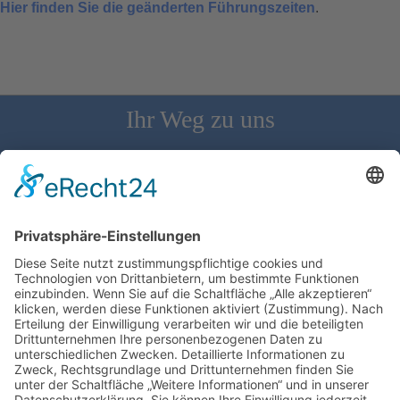
Hier finden Sie die geänderten Führungszeiten
.
Ihr Weg zu uns
Schloss Bürgeln, 79418 Schliengen | Telefon: 07626/237 | E-
Mail: direktion@schlossbuergeln.de
Wir benötigen Ihre Zustimmung, um den
Google Maps-Service zu laden!
Wir verwenden einen Service eines
Drittanbieters, um Karteninhalte einzubetten.
Dieser Service kann Daten zu Ihren Aktivitäten
sammeln. Bitte lesen Sie die Details durch und
stimmen Sie der Nutzung des Service zu, um