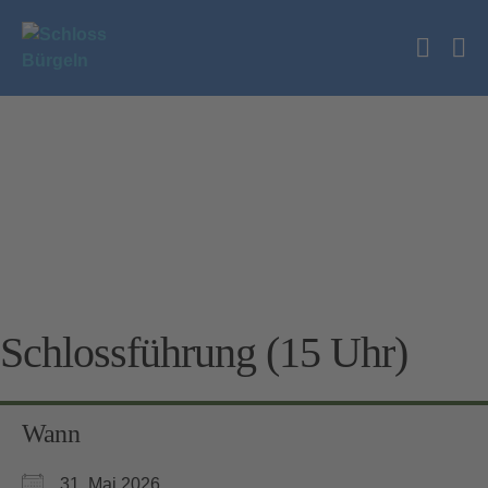
Zum
Inhalt
Suche
springen
Me
Schalt
Sc
Schlossführung (15 Uhr)
Wann
31. Mai 2026