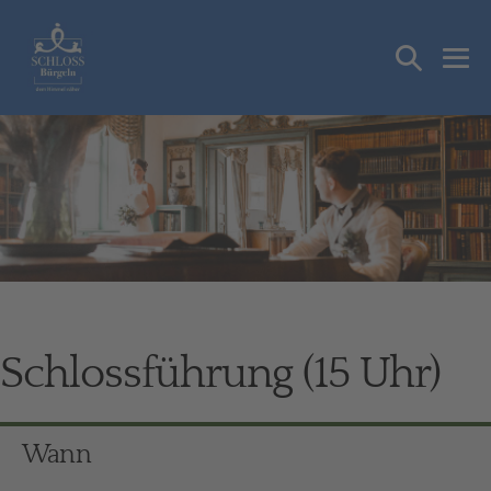
Zum
Inhalt
Suche-
springen
Me
Schalter
Sch
Schlossführung (15 Uhr)
Wann