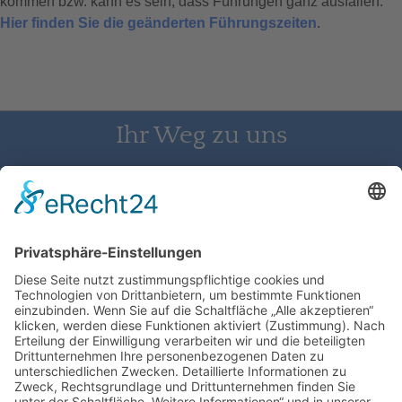
kommen bzw. kann es sein, dass Führungen ganz ausfallen.
Hier finden Sie die geänderten Führungszeiten
.
Ihr Weg zu uns
Schloss Bürgeln, 79418 Schliengen | Telefon: 07626/237 | E-
Mail: direktion@schlossbuergeln.de
Wir benötigen Ihre Zustimmung, um
den Google Maps-Service zu laden!
Wir verwenden einen Service eines
Drittanbieters, um Karteninhalte einzubetten.
Dieser Service kann Daten zu Ihren Aktivitäten
sammeln. Bitte lesen Sie die Details durch und