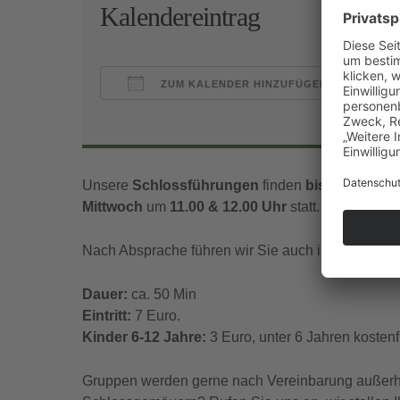
Kalendereintrag
ZUM KALENDER HINZUFÜGEN
ICS herunterladen
Goo
Unsere
Schlossführungen
finden
bis Mitte Nov
Mittwoch
um
11.00 & 12.00 Uhr
statt.
Nach Absprache führen wir Sie auch in englischer
Dauer:
ca. 50 Min
Eintritt:
7 Euro.
Kinder 6-12 Jahre:
3 Euro, unter 6 Jahren kostenfr
Gruppen werden gerne nach Vereinbarung außerhal