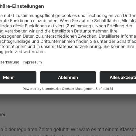
gle Kalender
iCalendar
ember Dienstag, Donnerstag, Freitag, Samstag, Sonntag um 1
 und französischer Sprache.
ei.
b der regulären Zeiten geführt. Wir wäre es mit einem Klasse