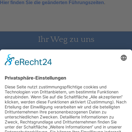
Hier finden Sie die geänderten Führungszeiten
.
Ihr Weg zu uns
Schloss Bürgeln, 79418 Schliengen | Telefon: 07626/237 | E-
Mail: direktion@schlossbuergeln.de
Wir benötigen Ihre Zustimmung, um
den Google Maps-Service zu laden!
Wir verwenden einen Service eines
Drittanbieters, um Karteninhalte einzubetten.
Dieser Service kann Daten zu Ihren Aktivitäten
sammeln. Bitte lesen Sie die Details durch und
stimmen Sie der Nutzung des Service zu, um