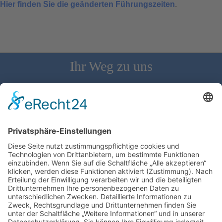
Hier finden Sie die geänderten Führungszeiten
.
Ihr Weg zu uns
Schloss Bürgeln, 79418 Schliengen | Telefon: 07626/237 | E-
Mail: direktion@schlossbuergeln.de
Wir benötigen Ihre Zustimmung, um den
Google Maps-Service zu laden!
Wir verwenden einen Service eines
Drittanbieters, um Karteninhalte einzubetten.
Dieser Service kann Daten zu Ihren Aktivitäten
sammeln. Bitte lesen Sie die Details durch und
stimmen Sie der Nutzung des Service zu, um