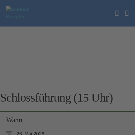
Zum
Inhalt
Suche
springen
Me
Schalt
Sc
Schlossführung (15 Uhr)
Wann
26. Mai 2026