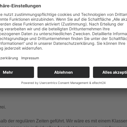
gle Kalender
iCalendar
ember Dienstag, Donnerstag, Freitag, Samstag, Sonntag um 1
 und französischer Sprache.
ei.
b der regulären Zeiten geführt. Wir wäre es mit einem Klasse