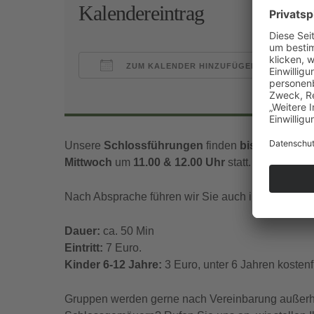
Kalendereintrag
ZUM KALENDER HINZUFÜGEN
ICS herunterladen
Goo
Unsere
Schlossführungen
finden
bis Mitte Nov
Mittwoch
um
11.00 & 12.00 Uhr
statt.
Nach Absprache führen wir Sie auch in englischer
Dauer:
ca. 50 Min
Eintritt:
7 Euro.
Kinder 6-12 Jahre:
3 Euro, unter 6 Jahren kostenfr
Gruppen werden gerne nach Vereinbarung außerhal