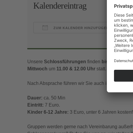
Kalendereintrag
ZUM KALENDER HINZUFÜGEN
ICS herunterladen
Goo
Unsere
Schlossführungen
finden
bis Mitte Nov
Mittwoch
um
11.00 & 12.00 Uhr
statt.
Nach Absprache führen wir Sie auch in englischer
Dauer:
ca. 50 Min
Eintritt:
7 Euro.
Kinder 6-12 Jahre:
3 Euro, unter 6 Jahren kostenfr
Gruppen werden gerne nach Vereinbarung außerhal