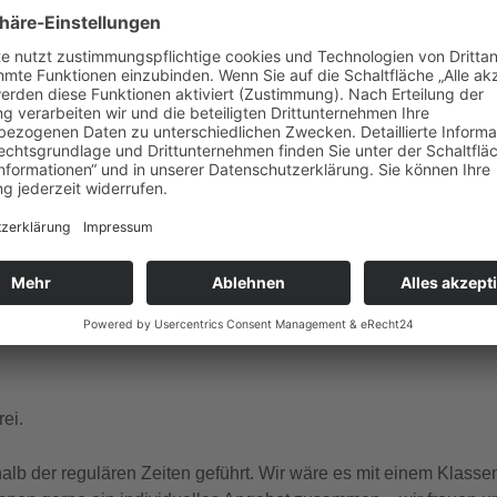
gle Kalender
iCalendar
ember Dienstag, Donnerstag, Freitag, Samstag, Sonntag um 1
 und französischer Sprache.
ei.
b der regulären Zeiten geführt. Wir wäre es mit einem Klasse