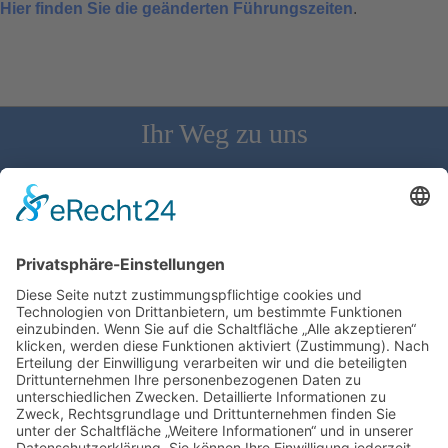
Hier finden Sie die geänderten Führungszeiten
.
Ihr Weg zu uns
Schloss Bürgeln, 79418 Schliengen | Telefon: 07626/237 | E-
Mail: direktion@schlossbuergeln.de
Wir benötigen Ihre Zustimmung, um den
Google Maps-Service zu laden!
Wir verwenden einen Service eines
Drittanbieters, um Karteninhalte einzubetten.
Dieser Service kann Daten zu Ihren Aktivitäten
sammeln. Bitte lesen Sie die Details durch und
stimmen Sie der Nutzung des Service zu, um