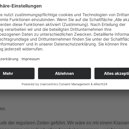
gle Kalender
iCalendar
ember Dienstag, Donnerstag, Freitag, Samstag, Sonntag um 1
 und französischer Sprache.
ei.
b der regulären Zeiten geführt. Wir wäre es mit einem Klasse