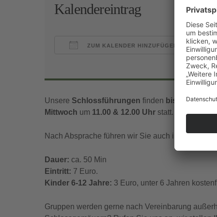
Kalendereintrag
ZUM KALENDER HINZUFÜGEN
ICS herunterladen
Goo
Unsere
Schlossführungen
finden
bis Mitte Nov
Mittwoch
um
11.00 & 12.00 Uhr
statt.
Nach Absprache führen wir Sie auch in englischer
Dauer:
ca. 50 Min
Eintritt:
7 Euro.
Kinder 6-12 Jahre:
3 Euro, unter 6 Jahren kostenfr
Gruppen werden gerne nach Vereinbarung außerhal