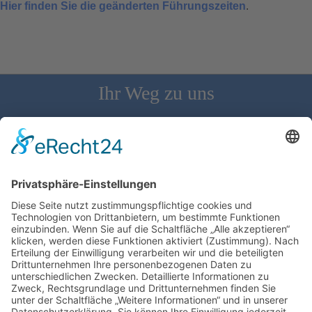
Hier finden Sie die geänderten Führungszeiten
.
Ihr Weg zu uns
Schloss Bürgeln, 79418 Schliengen | Telefon: 07626/237 | E-
Mail: direktion@schlossbuergeln.de
Wir benötigen Ihre Zustimmung, um den
Google Maps-Service zu laden!
Wir verwenden einen Service eines
Drittanbieters, um Karteninhalte einzubetten.
Dieser Service kann Daten zu Ihren Aktivitäten
sammeln. Bitte lesen Sie die Details durch und
stimmen Sie der Nutzung des Service zu, um