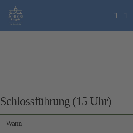
Zum
Inhalt
Suche
springen
Me
Schalt
Sc
Schlossführung (15 Uhr)
Wann