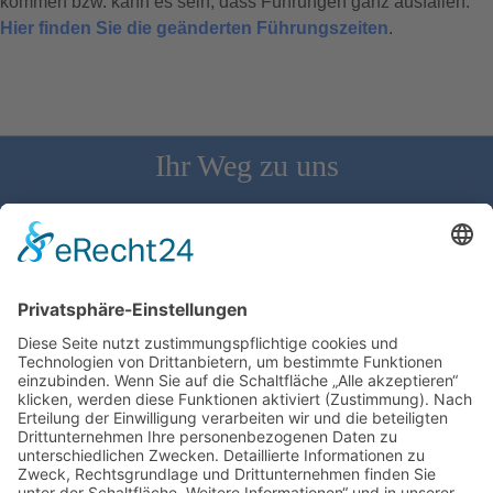
kommen bzw. kann es sein, dass Führungen ganz ausfallen.
Hier finden Sie die geänderten Führungszeiten
.
Ihr Weg zu uns
Schloss Bürgeln, 79418 Schliengen | Telefon: 07626/237 | E-
Mail: direktion@schlossbuergeln.de
Wir benötigen Ihre Zustimmung, um den
Google Maps-Service zu laden!
Wir verwenden einen Service eines
Drittanbieters, um Karteninhalte einzubetten.
Dieser Service kann Daten zu Ihren Aktivitäten
sammeln. Bitte lesen Sie die Details durch und