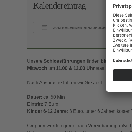
Kalendereintrag
ZUM KALENDER HINZUFÜGEN
ICS herunterladen
Goo
Unsere
Schlossführungen
finden
bis Mitte Nov
Mittwoch
um
11.00 & 12.00 Uhr
statt.
Nach Absprache führen wir Sie auch in englischer
Dauer:
ca. 50 Min
Eintritt:
7 Euro.
Kinder 6-12 Jahre:
3 Euro, unter 6 Jahren kostenfr
Gruppen werden gerne nach Vereinbarung außerhal