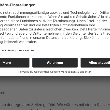
gle Kalender
iCalendar
ember Dienstag, Donnerstag, Freitag, Samstag, Sonntag um 1
 und französischer Sprache.
ei.
b der regulären Zeiten geführt. Wir wäre es mit einem Klasse