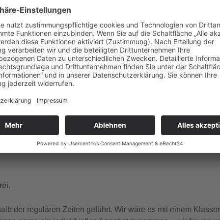
gle Kalender
iCalendar
ember Dienstag, Donnerstag, Freitag, Samstag, Sonntag um 1
 und französischer Sprache.
ei.
b der regulären Zeiten geführt. Wir wäre es mit einem Klasse