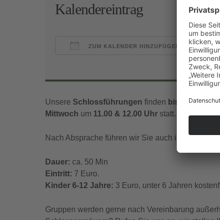
Kalendereintrag
ZUM KALENDER HINZUFÜGEN
ICS herunterladen
Goo
Unsere
Schlossführungen
finden
bis Mitte Nov
Mittwoch
um
11.00 & 12.00 Uhr
statt.
Nach Absprache führen wir Sie auch in englischer
Dauer:
ca. 50 Min
Eintritt:
7 Euro.
Kinder 6-12 Jahre:
3 Euro, unter 6 Jahren kostenfr
Gruppen werden gerne nach Vereinbarung außerhal