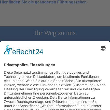
Hier finden Sie die geänderten Führungszeiten
.
Ihr Weg zu uns
Schloss Bürgeln, 79418 Schliengen | Telefon: 07626/237 | E-
Mail: direktion@schlossbuergeln.de
Wir benötigen Ihre Zustimmung, um den
Google Maps-Service zu laden!
Wir verwenden einen Service eines
Drittanbieters, um Karteninhalte einzubetten.
Dieser Service kann Daten zu Ihren Aktivitäten
sammeln. Bitte lesen Sie die Details durch und
stimmen Sie der Nutzung des Service zu, um