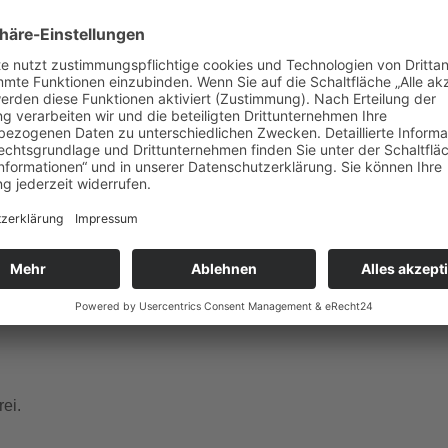
gle Kalender
iCalendar
ember Dienstag, Donnerstag, Freitag, Samstag, Sonntag um 1
 und französischer Sprache.
ei.