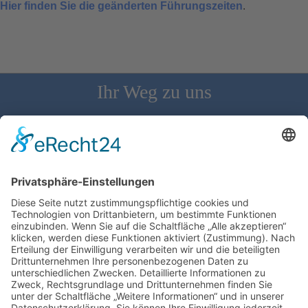
Hier finden Sie die geänderten Führungszeiten
.
Ihr Weg zu uns
Schloss Bürgeln, 79418 Schliengen | Telefon: 07626/237 | E-
Mail: direktion@schlossbuergeln.de
Wir benötigen Ihre Zustimmung, um den
Google Maps-Service zu laden!
Wir verwenden einen Service eines
Drittanbieters, um Karteninhalte einzubetten.
Dieser Service kann Daten zu Ihren Aktivitäten
sammeln. Bitte lesen Sie die Details durch und
stimmen Sie der Nutzung des Service zu, um