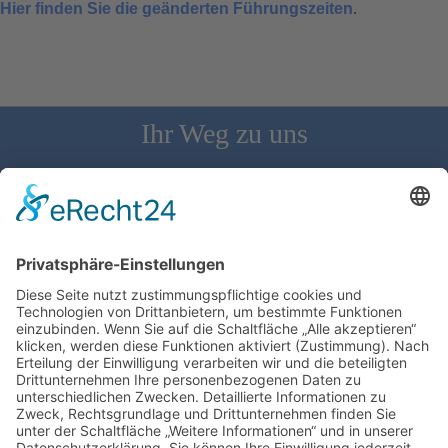
Hier finden Sie die geänderten Führungszeiten
.
Ihr Weg zu uns
Schloss Bürgeln, 79418 Schliengen | Telefon: 07626/237 | E-
Mail: direktion@schlossbuergeln.de
Wir benötigen Ihre Zustimmung, um den
Google Maps-Service zu laden!
Wir verwenden einen Service eines
Drittanbieters, um Karteninhalte einzubetten.
Dieser Service kann Daten zu Ihren Aktivitäten
sammeln. Bitte lesen Sie die Details durch und
stimmen Sie der Nutzung des Service zu, um