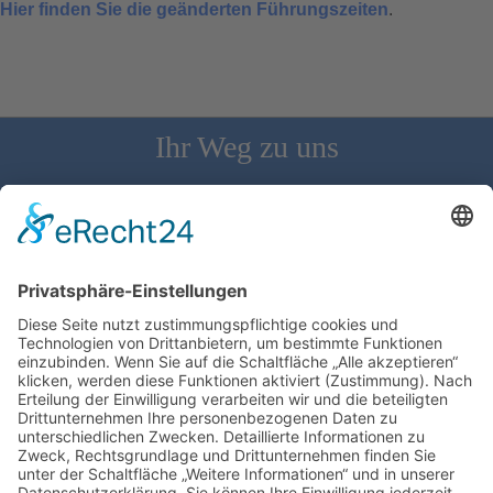
Hier finden Sie die geänderten Führungszeiten
.
Ihr Weg zu uns
Schloss Bürgeln, 79418 Schliengen | Telefon: 07626/237 | E-
Mail: direktion@schlossbuergeln.de
Wir benötigen Ihre Zustimmung, um den
Google Maps-Service zu laden!
Wir verwenden einen Service eines
Drittanbieters, um Karteninhalte einzubetten.
Dieser Service kann Daten zu Ihren Aktivitäten
sammeln. Bitte lesen Sie die Details durch und
stimmen Sie der Nutzung des Service zu, um