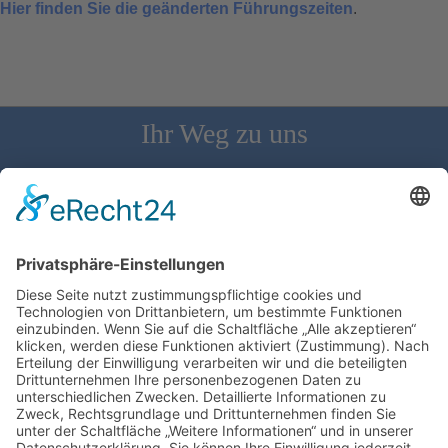
Hier finden Sie die geänderten Führungszeiten
.
Ihr Weg zu uns
Schloss Bürgeln, 79418 Schliengen | Telefon: 07626/237 | E-
Mail: direktion@schlossbuergeln.de
Wir benötigen Ihre Zustimmung, um den
Google Maps-Service zu laden!
Wir verwenden einen Service eines
Drittanbieters, um Karteninhalte einzubetten.
Dieser Service kann Daten zu Ihren Aktivitäten
sammeln. Bitte lesen Sie die Details durch und
stimmen Sie der Nutzung des Service zu, um