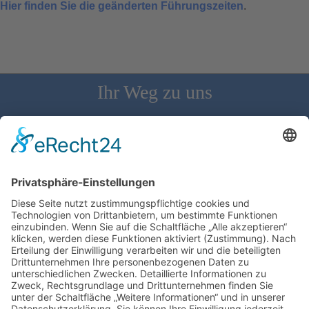
Hier finden Sie die geänderten Führungszeiten
.
Ihr Weg zu uns
Schloss Bürgeln, 79418 Schliengen | Telefon: 07626/237 | E-
Mail: direktion@schlossbuergeln.de
Wir benötigen Ihre Zustimmung, um den
Google Maps-Service zu laden!
Wir verwenden einen Service eines
Drittanbieters, um Karteninhalte einzubetten.
Dieser Service kann Daten zu Ihren Aktivitäten
sammeln. Bitte lesen Sie die Details durch und
stimmen Sie der Nutzung des Service zu, um