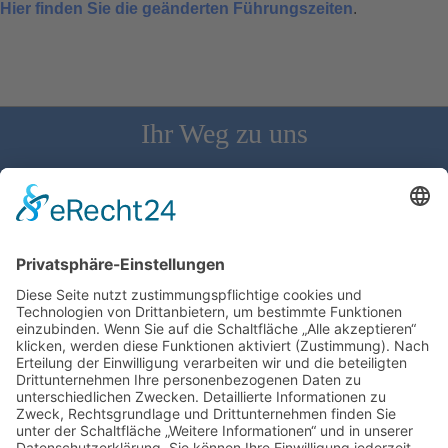
Hier finden Sie die geänderten Führungszeiten
.
Ihr Weg zu uns
Schloss Bürgeln, 79418 Schliengen | Telefon: 07626/237 | E-
Mail: direktion@schlossbuergeln.de
Wir benötigen Ihre Zustimmung, um den
Google Maps-Service zu laden!
Wir verwenden einen Service eines
Drittanbieters, um Karteninhalte einzubetten.
Dieser Service kann Daten zu Ihren Aktivitäten
sammeln. Bitte lesen Sie die Details durch und
stimmen Sie der Nutzung des Service zu, um