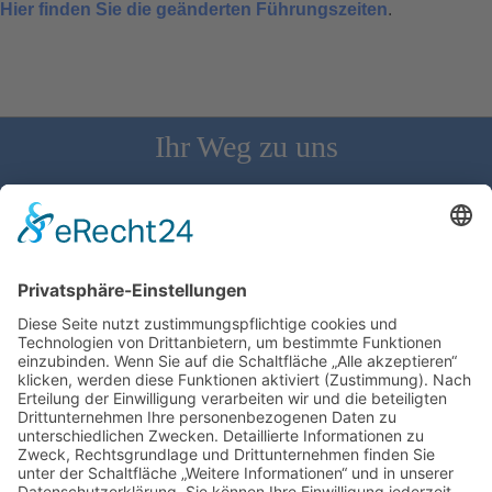
Hier finden Sie die geänderten Führungszeiten
.
Ihr Weg zu uns
Schloss Bürgeln, 79418 Schliengen | Telefon: 07626/237 | E-
Mail: direktion@schlossbuergeln.de
Wir benötigen Ihre Zustimmung, um den
Google Maps-Service zu laden!
Wir verwenden einen Service eines
Drittanbieters, um Karteninhalte einzubetten.
Dieser Service kann Daten zu Ihren Aktivitäten
sammeln. Bitte lesen Sie die Details durch und
stimmen Sie der Nutzung des Service zu, um