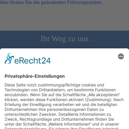
Hier finden Sie die geänderten Führungszeiten
.
Ihr Weg zu uns
Schloss Bürgeln, 79418 Schliengen | Telefon: 07626/237 | E-
Mail: direktion@schlossbuergeln.de
Wir benötigen Ihre Zustimmung, um den
Google Maps-Service zu laden!
Wir verwenden einen Service eines
Drittanbieters, um Karteninhalte einzubetten.
Dieser Service kann Daten zu Ihren Aktivitäten
sammeln. Bitte lesen Sie die Details durch und
stimmen Sie der Nutzung des Service zu, um