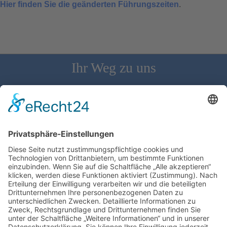
Hier finden Sie die geänderten Führungszeiten
.
Ihr Weg zu uns
Schloss Bürgeln, 79418 Schliengen | Telefon: 07626/237 | E-
Mail: direktion@schlossbuergeln.de
Wir benötigen Ihre Zustimmung, um den
Google Maps-Service zu laden!
Wir verwenden einen Service eines
Drittanbieters, um Karteninhalte einzubetten.
Dieser Service kann Daten zu Ihren Aktivitäten
sammeln. Bitte lesen Sie die Details durch und
stimmen Sie der Nutzung des Service zu, um