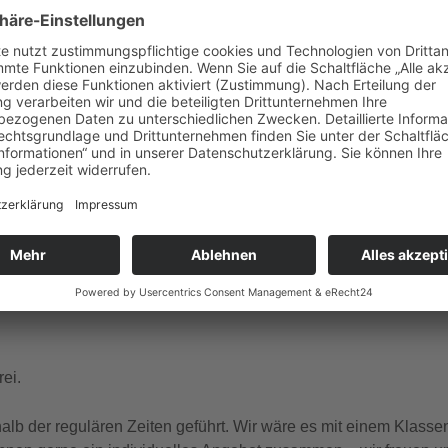
gle Kalender
iCalendar
ember Dienstag, Donnerstag, Freitag, Samstag, Sonntag um 1
 und französischer Sprache.
ei.
b der regulären Zeiten geführt. Wir wäre es mit einem Klasse