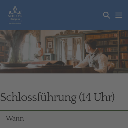
Zum
Inhalt
Suche-
springen
Me
Schalter
Sch
Schlossführung (14 Uhr)
Wann