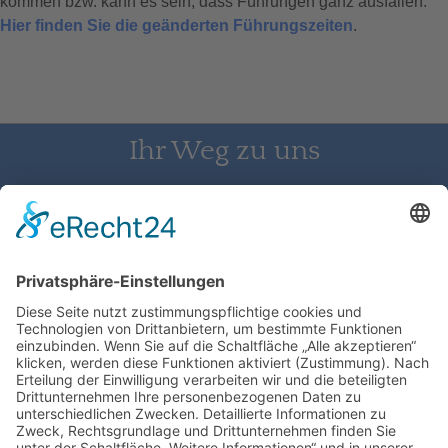
kommen bzw. kann es sein, dass Führungen ganz ausfallen.
Hier finden Sie die geänderten Führungszeiten
.
Ihr Weg zu uns
Schloss Bürgeln, 79418 Schliengen | Telefon: 07626/237 | E-
Mail: direktion@schlossbuergeln.de
Wir benötigen Ihre Zustimmung, um
den Google Maps-Service zu laden!
Wir verwenden einen Service eines
Drittanbieters, um Karteninhalte einzubetten.
Dieser Service kann Daten zu Ihren Aktivitäten
sammeln. Bitte lesen Sie die Details durch und