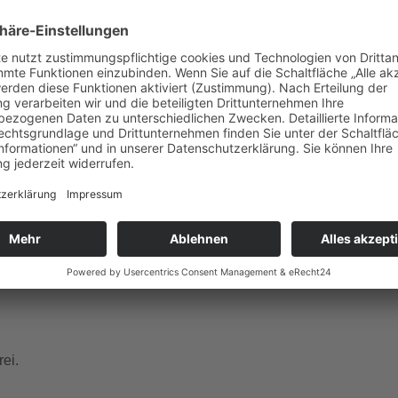
gle Kalender
iCalendar
ember Dienstag, Donnerstag, Freitag, Samstag, Sonntag um 1
 und französischer Sprache.
ei.