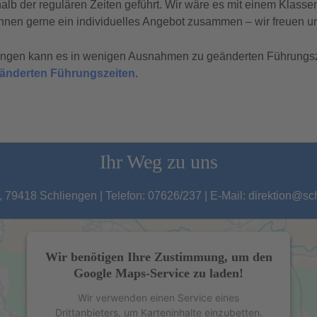
b der regulären Zeiten geführt. Wir wäre es mit einem Klasse
hnen gerne ein individuelles Angebot zusammen – wir freuen un
tungen kann es in wenigen Ausnahmen zu geänderten Führungs
geänderten Führungszeiten
.
Ihr Weg zu uns
 79418 Schliengen | Telefon: 07626/237 | E-Mail: direktion@s
Wir benötigen Ihre Zustimmung, um den
Google Maps-Service zu laden!
Wir verwenden einen Service eines
Drittanbieters, um Karteninhalte einzubetten.