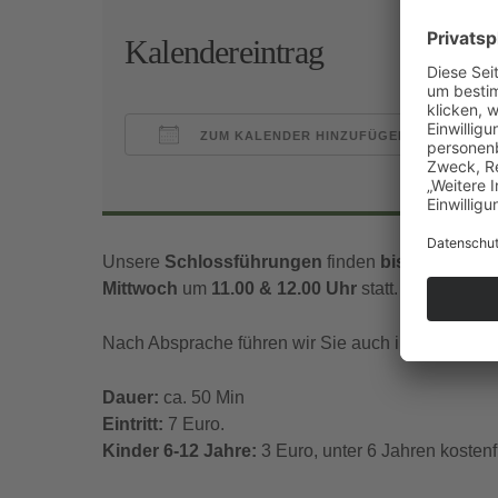
Kalendereintrag
ZUM KALENDER HINZUFÜGEN
ICS herunterladen
Goo
Unsere
Schlossführungen
finden
bis Mitte Nov
Mittwoch
um
11.00 & 12.00 Uhr
statt.
Nach Absprache führen wir Sie auch in englischer
Dauer:
ca. 50 Min
Eintritt:
7 Euro.
Kinder 6-12 Jahre:
3 Euro, unter 6 Jahren kostenfr