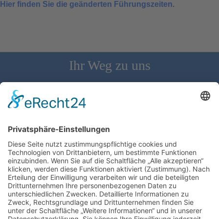
Hier finden Sie die geänderten Führungszeiten
.
Ihr Weg zu uns
Schloss Bürgeln, 79418 Schliengen | Telefon: 07626/237 | E-
Mail: direktion@schlossbuergeln.de
Wir benötigen Ihre Zustimmung, um den
Google Maps-Service zu laden!
Wir verwenden einen Service eines
Drittanbieters, um Karteninhalte einzubetten.
Dieser Service kann Daten zu Ihren Aktivitäten
sammeln. Bitte lesen Sie die Details durch und
stimmen Sie der Nutzung des Service zu, um