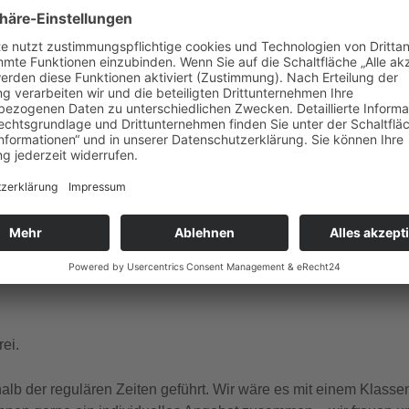
gle Kalender
iCalendar
ember Dienstag, Donnerstag, Freitag, Samstag, Sonntag um 1
 und französischer Sprache.
ei.
b der regulären Zeiten geführt. Wir wäre es mit einem Klasse