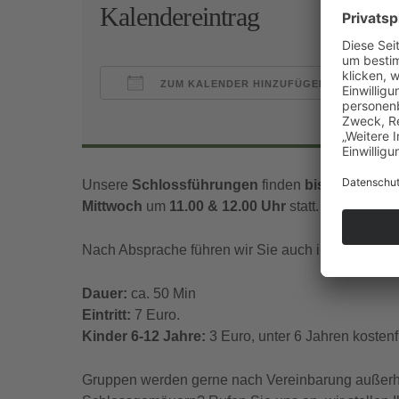
Kalendereintrag
ZUM KALENDER HINZUFÜGEN
ICS herunterladen
Goo
Unsere
Schlossführungen
finden
bis Mitte Nov
Mittwoch
um
11.00 & 12.00 Uhr
statt.
Nach Absprache führen wir Sie auch in englischer
Dauer:
ca. 50 Min
Eintritt:
7 Euro.
Kinder 6-12 Jahre:
3 Euro, unter 6 Jahren kostenfr
Gruppen werden gerne nach Vereinbarung außerhal