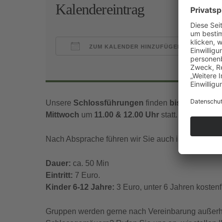
Kalendereintrag
ZUM KALENDER HINZUFÜGEN
ICS herunterladen
Goo
Unsere
Schlossführungen
finden
bis Mitte Nov
Mittwoch
um
11.00 & 12.00 Uhr
statt.
Nach Absprache führen wir Sie auch in englischer
Dauer:
ca. 50 Min
Eintritt:
7 Euro.
Kinder 6-12 Jahre:
3 Euro, unter 6 Jahren kostenfr
Gruppen werden gerne nach Vereinbarung außerhal