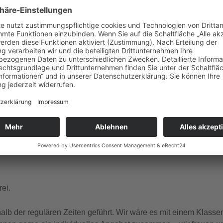
gle Kalender
iCalendar
ember Dienstag, Donnerstag, Freitag, Samstag, Sonntag um 1
 und französischer Sprache.
ei.
b der regulären Zeiten geführt. Wir wäre es mit einem Klasse