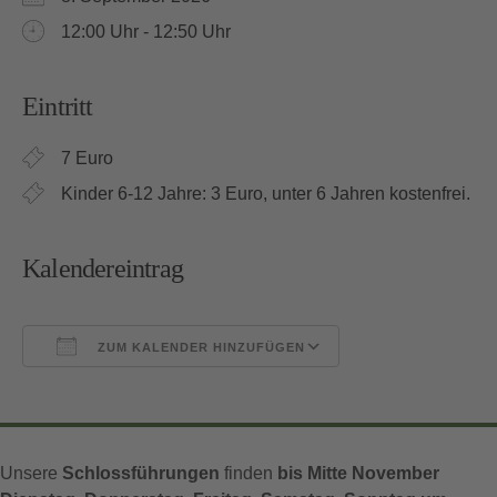
12:00 Uhr - 12:50 Uhr
Eintritt
7 Euro
Kinder 6-12 Jahre: 3 Euro, unter 6 Jahren kostenfrei.
Kalendereintrag
ZUM KALENDER HINZUFÜGEN
ICS herunterladen
Google Kalender
iCalendar
Office 365
Outlook Live
Unsere
Schlossführungen
finden
bis Mitte November