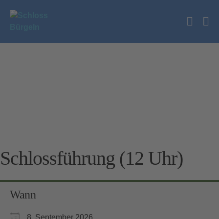
Zum
Inhalt
Suche
springen
Me
Schalt
Sc
Schlossführung (12 Uhr)
Wann
8. September 2026