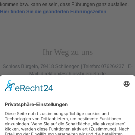
kommen bzw. kann es sein, dass Führungen ganz ausfallen.
Hier finden Sie die geänderten Führungszeiten
.
Ihr Weg zu uns
Schloss Bürgeln, 79418 Schliengen | Telefon: 07626/237 | E-
Mail: direktion@schlossbuergeln.de
Wir benötigen Ihre
Zustimmung, um den
Google Maps-Service
zu laden!