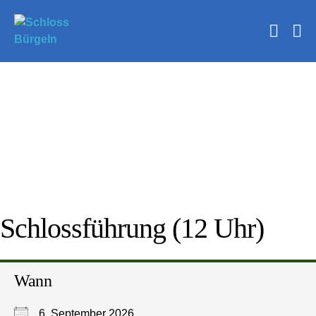
Zum
Inhalt
Suche
springen
Me
Schalt
Sc
Schlossführung (12 Uhr)
Wann
6. September 2026