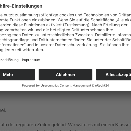
gle Kalender
iCalendar
ember Dienstag, Donnerstag, Freitag, Samstag, Sonntag um 1
 und französischer Sprache.
ei.
b der regulären Zeiten geführt. Wir wäre es mit einem Klasse