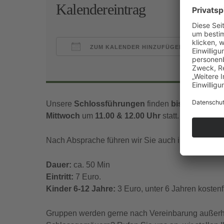
Kalendereintrag
ZUM KALENDER HINZUFÜGEN
ICS herunterladen
Goo
Unsere
Schlossführungen
finden
bis Mitte Nov
Mittwoch
um
11.00 & 12.00 Uhr
statt.
Nach Absprache führen wir Sie auch in englischer
Dauer:
ca. 50 Min
Eintritt:
7 Euro.
Kinder 6-12 Jahre:
3 Euro, unter 6 Jahren kostenfr
Gruppen werden gerne nach Vereinbarung außerhal