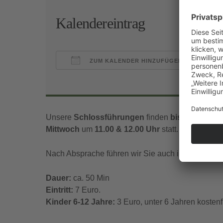
Kalendereintrag
ZUM KALENDER HINZUFÜGEN
ICS herunterladen
Goo
Unsere
Schlossführungen
finden
bis Mitte Nov
Mittwoch
um
11.00 & 12.00 Uhr
statt.
Nach Absprache führen wir Sie auch in englischer
Dauer:
ca. 50 Min
Eintritt:
7 Euro.
Kinder 6-12 Jahre:
3 Euro, unter 6 Jahren kostenfr