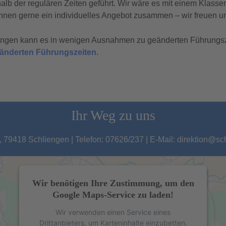
b der regulären Zeiten geführt. Wir wäre es mit einem Klasse
hnen gerne ein individuelles Angebot zusammen – wir freuen un
tungen kann es in wenigen Ausnahmen zu geänderten Führungs
geänderten Führungszeiten
.
Ihr Weg zu uns
 79418 Schliengen | Telefon: 07626/237 | E-Mail: direktion@s
Wir benötigen Ihre Zustimmung, um den
Google Maps-Service zu laden!
Wir verwenden einen Service eines
Drittanbieters, um Karteninhalte einzubetten.