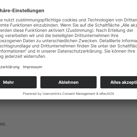
gle Kalender
iCalendar
ember Dienstag, Donnerstag, Freitag, Samstag, Sonntag um 1
 und französischer Sprache.
ei.