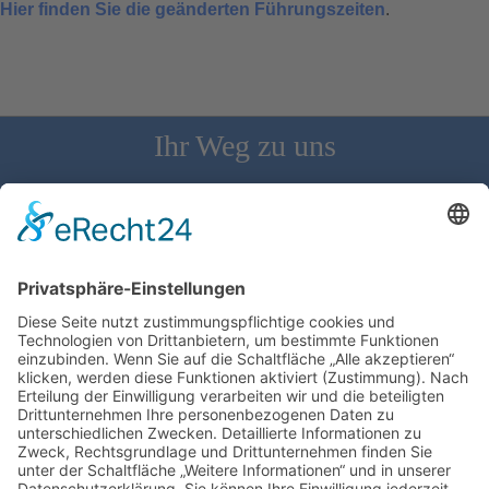
Hier finden Sie die geänderten Führungszeiten
.
Ihr Weg zu uns
Schloss Bürgeln, 79418 Schliengen | Telefon: 07626/237 | E-
Mail: direktion@schlossbuergeln.de
Wir benötigen Ihre Zustimmung, um den
Google Maps-Service zu laden!
Wir verwenden einen Service eines
Drittanbieters, um Karteninhalte einzubetten.
Dieser Service kann Daten zu Ihren Aktivitäten
sammeln. Bitte lesen Sie die Details durch und
stimmen Sie der Nutzung des Service zu, um