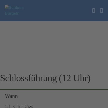
Zum
Inhalt
Suche
springen
Me
Schalt
Sc
Schlossführung (12 Uhr)
Wann
9. Juli 2026