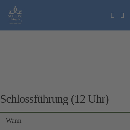
Zum
Inhalt
Suche
springen
Me
Schalt
Sc
Schlossführung (12 Uhr)
Wann