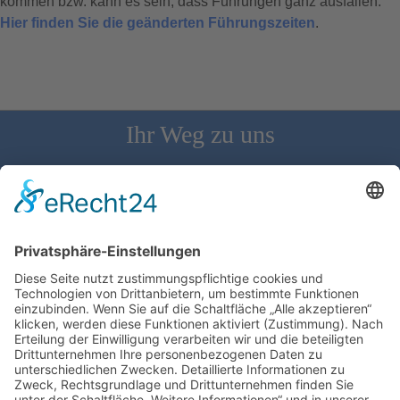
kommen bzw. kann es sein, dass Führungen ganz ausfallen.
Hier finden Sie die geänderten Führungszeiten
.
Ihr Weg zu uns
Schloss Bürgeln, 79418 Schliengen | Telefon: 07626/237 | E-
Mail: direktion@schlossbuergeln.de
Wir benötigen Ihre Zustimmung, um den
Google Maps-Service zu laden!
Wir verwenden einen Service eines
Drittanbieters, um Karteninhalte einzubetten.
Dieser Service kann Daten zu Ihren Aktivitäten
sammeln. Bitte lesen Sie die Details durch und