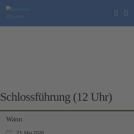
Zum
Inhalt
Suche
springen
Me
Schalt
Sc
Schlossführung (12 Uhr)
Wann
23. Mai 2026