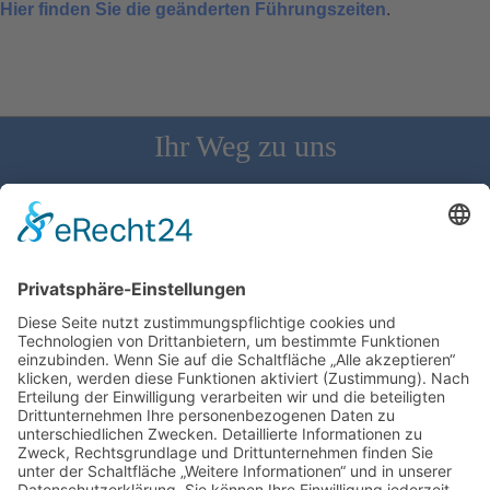
Hier finden Sie die geänderten Führungszeiten
.
Ihr Weg zu uns
Schloss Bürgeln, 79418 Schliengen | Telefon: 07626/237 | E-
Mail: direktion@schlossbuergeln.de
Wir benötigen Ihre Zustimmung, um den
Google Maps-Service zu laden!
Wir verwenden einen Service eines
Drittanbieters, um Karteninhalte einzubetten.
Dieser Service kann Daten zu Ihren Aktivitäten
sammeln. Bitte lesen Sie die Details durch und
stimmen Sie der Nutzung des Service zu, um