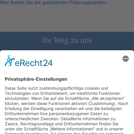
Hier finden Sie die geänderten Führungszeiten
.
Ihr Weg zu uns
Schloss Bürgeln, 79418 Schliengen | Telefon: 07626/237 | E-
Mail: direktion@schlossbuergeln.de
Wir benötigen Ihre Zustimmung, um den
Google Maps-Service zu laden!
Wir verwenden einen Service eines
Drittanbieters, um Karteninhalte einzubetten.
Dieser Service kann Daten zu Ihren Aktivitäten
sammeln. Bitte lesen Sie die Details durch und
stimmen Sie der Nutzung des Service zu, um