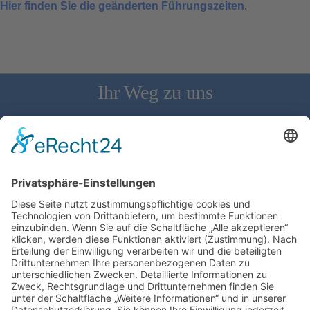
Hier finden Sie die geänderten Führungszeiten
.
Ihr Weg zu uns
Schloss Bürgeln, 79418 Schliengen | Telefon: 07626/237 | E-
Mail: direktion@schlossbuergeln.de
Wir benötigen Ihre Zustimmung, um den
Google Maps-Service zu laden!
Wir verwenden einen Service eines
Drittanbieters, um Karteninhalte einzubetten.
Dieser Service kann Daten zu Ihren Aktivitäten
sammeln. Bitte lesen Sie die Details durch und
stimmen Sie der Nutzung des Service zu, um