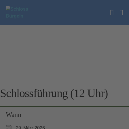
Zum
Inhalt
Suche
springen
Me
Schalt
Sc
Schlossführung (12 Uhr)
Wann
29. März 2026